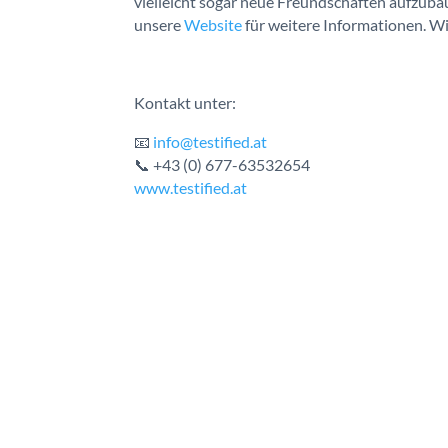
vielleicht sogar neue Freundschaften aufzuba
unsere
Website
für weitere Informationen. Wi
Kontakt unter:
📧
info@testified.at
📞 +43 (0) 677-63532654
www.testified.at